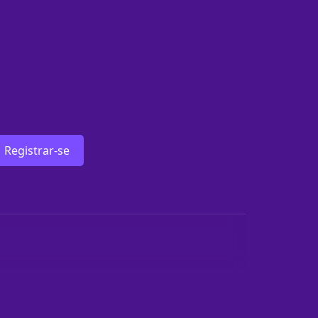
Registrar-se