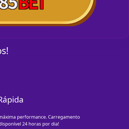
s!
Rápida
 máxima performance. Carregamento
isponível 24 horas por dia!