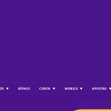
OS
BÔNUS
CONTA
MOBILE
APOSTAS