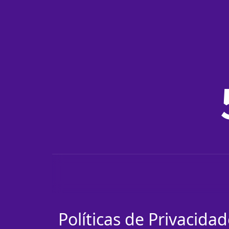
Políticas de Privacida