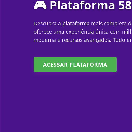
🎮 Plataforma 5
Descubra a plataforma mais completa d
oferece uma experiência única com milh
moderna e recursos avançados. Tudo e
ACESSAR PLATAFORMA