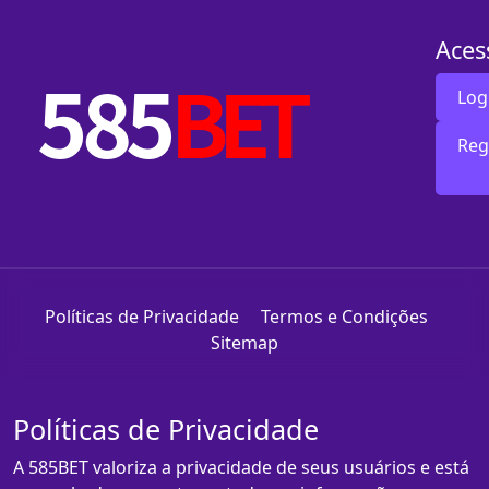
Aces
Log
Reg
Políticas de Privacidade
Termos e Condições
Sitemap
Políticas de Privacidade
A 585BET valoriza a privacidade de seus usuários e está