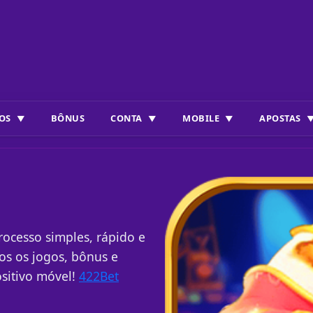
OS
BÔNUS
CONTA
MOBILE
APOSTAS
ocesso simples, rápido e
os os jogos, bônus e
sitivo móvel!
422Bet