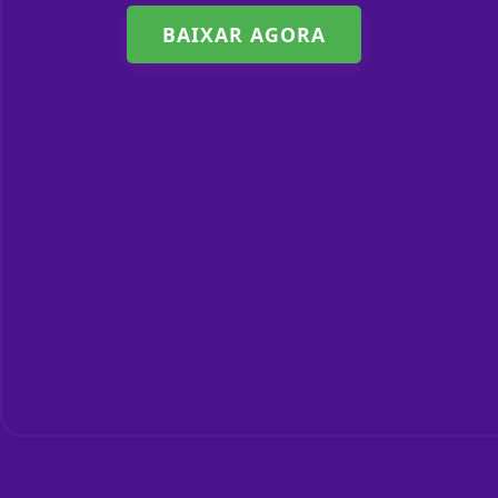
BAIXAR AGORA