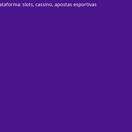
ataforma: slots, cassino, apostas esportivas