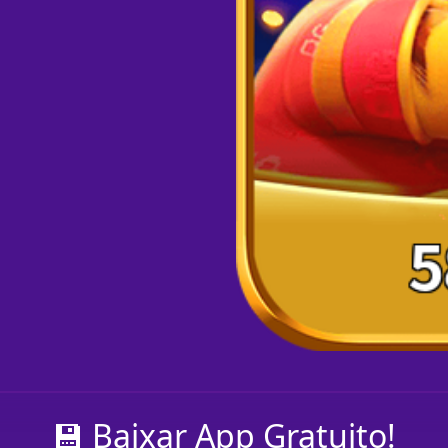
💾 Baixar App Gratuito!