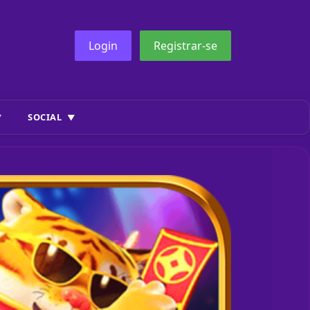
Login
Registrar-se
SOCIAL