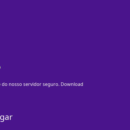
o
e do nosso servidor seguro. Download
ogar