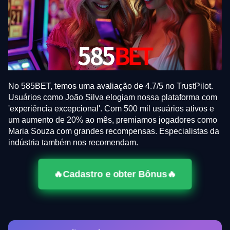
No 585BET, temos uma avaliação de 4.7/5 no TrustPilot.
Usuários como João Silva elogiam nossa plataforma com
'experiência excepcional'. Com 500 mil usuários ativos e
um aumento de 20% ao mês, premiamos jogadores como
Maria Souza com grandes recompensas. Especialistas da
indústria também nos recomendam.
🔥Cadastro e obter Bônus🔥