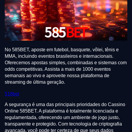
No 585BET, aposte em futebol, basquete, vôlei, tênis e
MMA, incluindo eventos brasileiros e internacionais.
Oferecemos apostas simples, combinadas e sistemas com
odds competitivas. Assista a mais de 1000 eventos
semanais ao vivo e aproveite nossa plataforma de
streaming de última geração.
518bet
A segurança é uma das principais prioridades do Cassino
Online 585BET. A plataforma é totalmente licenciada e
regulamentada, oferecendo um ambiente de jogo justo,
transparente e protegido. Com tecnologia de criptografia
avançada, você pode ter certeza de que seus dados