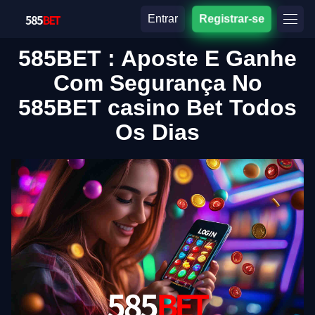
Entrar
Registrar-se
585BET : Aposte E Ganhe
Com Segurança No
585BET casino Bet Todos
Os Dias