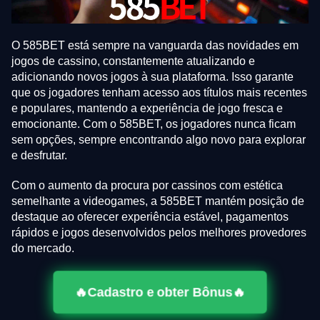
O 585BET está sempre na vanguarda das novidades em
jogos de cassino, constantemente atualizando e
adicionando novos jogos à sua plataforma. Isso garante
que os jogadores tenham acesso aos títulos mais recentes
e populares, mantendo a experiência de jogo fresca e
emocionante. Com o 585BET, os jogadores nunca ficam
sem opções, sempre encontrando algo novo para explorar
e desfrutar.
Com o aumento da procura por cassinos com estética
semelhante a videogames, a 585BET mantém posição de
destaque ao oferecer experiência estável, pagamentos
rápidos e jogos desenvolvidos pelos melhores provedores
do mercado.
🔥Cadastro e obter Bônus🔥