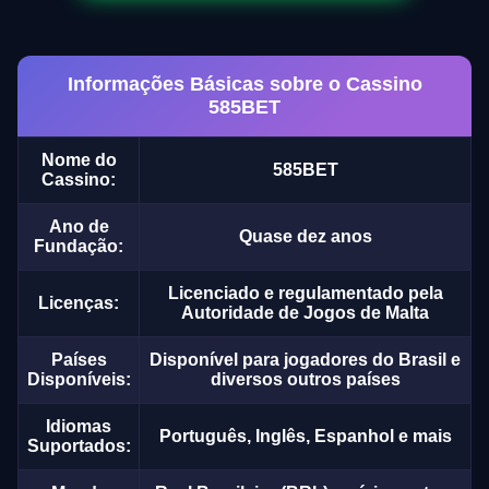
Informações Básicas sobre o Cassino
585BET
Nome do
585BET
Cassino:
Ano de
Quase dez anos
Fundação:
Licenciado e regulamentado pela
Licenças:
Autoridade de Jogos de Malta
Países
Disponível para jogadores do Brasil e
Disponíveis:
diversos outros países
Idiomas
Português, Inglês, Espanhol e mais
Suportados: