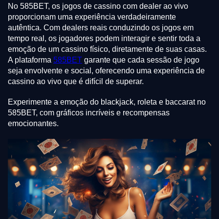
No 585BET, os jogos de cassino com dealer ao vivo
proporcionam uma experiência verdadeiramente
autêntica. Com dealers reais conduzindo os jogos em
tempo real, os jogadores podem interagir e sentir toda a
emoção de um cassino físico, diretamente de suas casas.
A plataforma
585BET
garante que cada sessão de jogo
seja envolvente e social, oferecendo uma experiência de
cassino ao vivo que é difícil de superar.
Experimente a emoção do blackjack, roleta e baccarat no
585BET, com gráficos incríveis e recompensas
emocionantes.