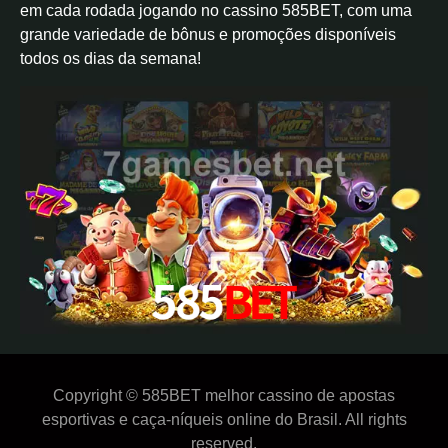
em cada rodada jogando no cassino 585BET, com uma
grande variedade de bônus e promoções disponíveis
todos os dias da semana!
Copyright © 585BET melhor cassino de apostas
esportivas e caça-níqueis online do Brasil. All rights
reserved.