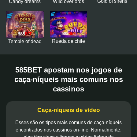
Gold of sirens
Wild overlords
Candy dreams
Rueda de chile
Temple of dead
585BET apostam nos jogos de
caça-níqueis mais comuns nos
cassinos
Caça-níqueis de vídeo
Esses são os tipos mais comuns de caça-níqueis
encontrados nos cassinos on-line. Normalmente,