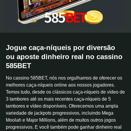
Jogue caça-níqueis por diversão
ou aposte dinheiro real no cassino
585BET
No cassino 585BET, nós nos orgulhamos de oferecer os
melhores caça-níqueis online aos nossos jogadores.
Temos tudo, desde os clássicos caça-níqueis de vídeo de
3 tambores até os mais recentes caça-níqueis de 5
tambores e vídeo disponíveis. Oferecemos uma ampla
variedade de jackpots progressivos, incluindo Mega
Moolah e Major Millions, além de muitos outros jogos
progressivos. E você também pode ganhar dinheiro real