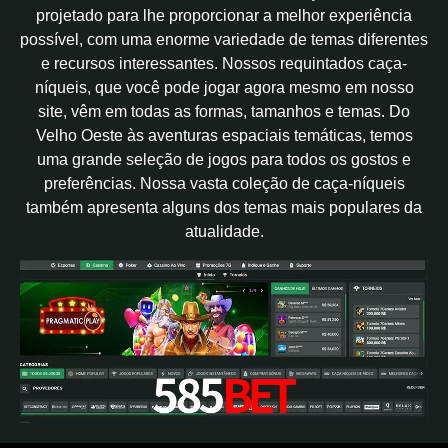
projetado para lhe proporcionar a melhor experiência
possível, com uma enorme variedade de temas diferentes
e recursos interessantes. Nossos requintados caça-
níqueis, que você pode jogar agora mesmo em nosso
site, vêm em todas as formas, tamanhos e temas. Do
Velho Oeste às aventuras espaciais temáticas, temos
uma grande seleção de jogos para todos os gostos e
preferências. Nossa vasta coleção de caça-níqueis
também apresenta alguns dos temas mais populares da
atualidade.