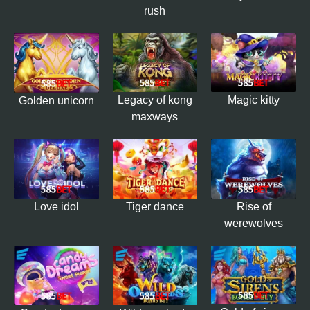
rush
Legacy of kong
Magic kitty
Golden unicorn
maxways
Tiger dance
Love idol
Rise of
werewolves